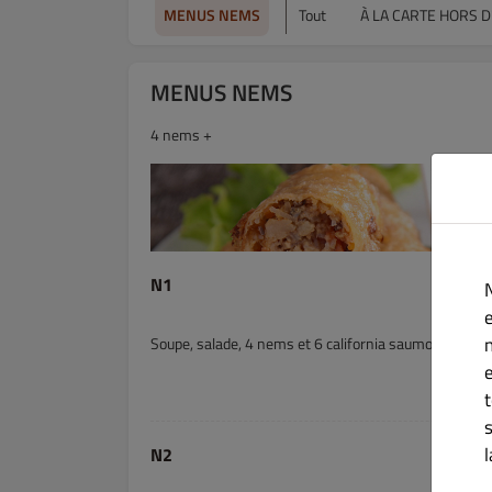
MENUS NEMS
Tout
À LA CARTE HORS 
MENUS NEMS
4 nems +
N1
e
Soupe, salade, 4 nems et 6 california saumons avoca
N2