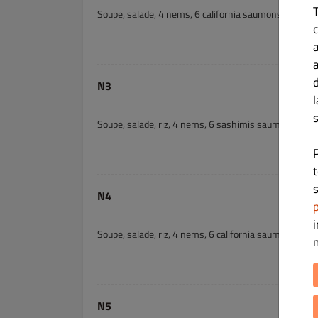
Soupe, salade, 4 nems, 6 california saumons avocats
c
N3
s
Soupe, salade, riz, 4 nems, 6 sashimis saumon et 3 
s
N4
p
Soupe, salade, riz, 4 nems, 6 california saumons av
N5