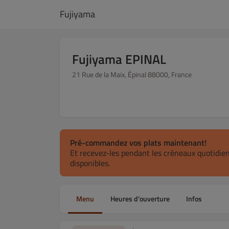
Fujiyama
Fujiyama EPINAL
21 Rue de la Maix, Épinal 88000, France
Pré-commandez vos plats maintenant!
Et recevez-les pendant les créneaux quotidie
disponibles.
Menu
Heures d’ouverture
Infos