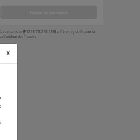
SAUMON ROLL
PRINTEMPS ROLL
SUSHIS
YAKITORIS
Passer au paiement
Votre adresse IP (216.73.216.139) a été enregistrée pour la
prévention des fraudes.
X
e
t
e
.