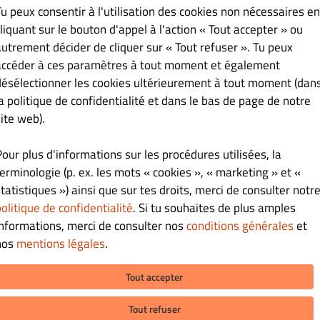
Tu peux consentir à l'utilisation des cookies non nécessaires en
 et 3 sushis saumons.
liquant sur le bouton d'appel à l'action « Tout accepter » ou
autrement décider de cliquer sur « Tout refuser ». Tu peux
accéder à ces paramètres à tout moment et également
désélectionner les cookies ultérieurement à tout moment (dan
€ 15.90
la politique de confidentialité et dans le bas de page de notre
ite web).
sushis saumons.
Pour plus d'informations sur les procédures utilisées, la
terminologie (p. ex. les mots « cookies », « marketing » et «
tatistiques ») ainsi que sur tes droits, merci de consulter notr
€ 15.50
olitique de confidentialité
. Si tu souhaites de plus amples
informations, merci de consulter nos
conditions générales
et
ocats et 6 sashimis saumons.
nos
mentions légales
.
Tout accepter
€ 14.90
Tout refuser