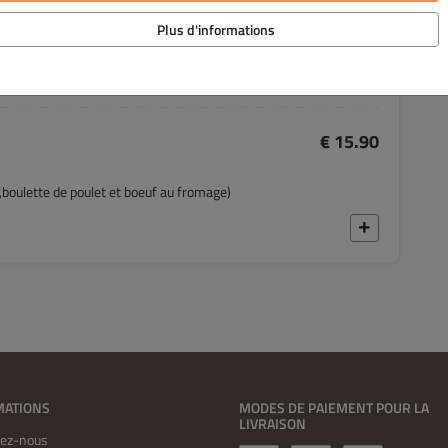
Plus d'informations
€ 15.90
f,boulette de poulet et boeuf au fromage)
MATIONS
MODES DE PAIEMENT POUR LA
LIVRAISON
tez-nous