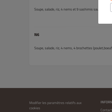
Soupe, salade, riz, 4 nems et 9 sashimis saumons.
N6
Soupe, salade, riz, 4 nems, 4 brochettes (poulet,boeu
INFOR
Modifier les paramètres relatifs aux
cookies
Contac