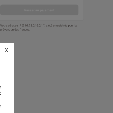
SAUMON ROLL
PRINTEMPS ROLL
SUSHIS
YAKITORIS
Passer au paiement
Votre adresse IP (216.73.216.214) a été enregistrée pour la
prévention des fraudes.
X
e
t
e
.