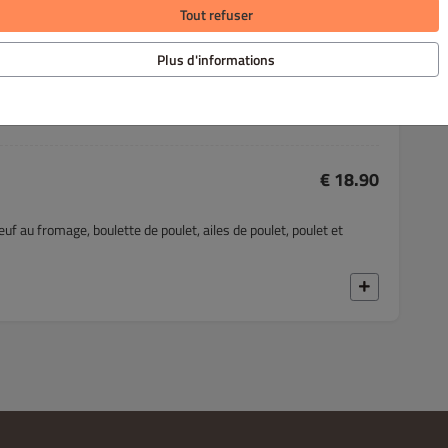
Tout refuser
€ 22.90
Plus d'informations
es.
€ 18.90
euf au fromage, boulette de poulet, ailes de poulet, poulet et