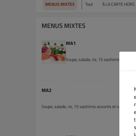
MENUS MIXTES
Tout
À LA CARTE HORS
MENUS MIXTES
MA1
Soupe, salade, riz, 15 sashimis, 6 makis
MA2
e
Soupe, salade, riz, 15 sashimis assortis et 4 sushis a