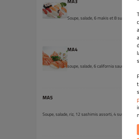
MA3
Soupe, salade, 6 makis et 8 sushis asso
c
MA4
s
soupe, salade, 6 california saumons a
s
MA5
p
Soupe, salade, riz, 12 sashimis assorti, 4 sushis asso