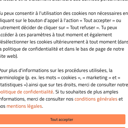
€ 18.50
Tu peux consentir à l'utilisation des cookies non nécessaires en
rtis.
liquant sur le bouton d'appel à l'action « Tout accepter » ou
autrement décider de cliquer sur « Tout refuser ». Tu peux
accéder à ces paramètres à tout moment et également
désélectionner les cookies ultérieurement à tout moment (dan
€ 17.90
la politique de confidentialité et dans le bas de page de notre
ite web).
vocats, 3 sushis saumons et 12 sashimis saumons.
Pour plus d'informations sur les procédures utilisées, la
terminologie (p. ex. les mots « cookies », « marketing » et «
tatistiques ») ainsi que sur tes droits, merci de consulter notr
€ 18.90
olitique de confidentialité
. Si tu souhaites de plus amples
informations, merci de consulter nos
conditions générales
et
rtis et 4 brochettes.
nos
mentions légales
.
Tout accepter