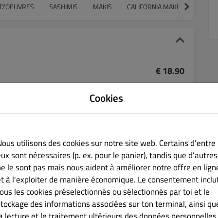
 D'OEUVRES
SASHIMIS
MAKIS
CALIFORNIA MAKI
TEMAKI
€ 18.90
Cookies
 et 4 sushis.
Nous utilisons des cookies sur notre site web. Certains d'entre
€ 16.50
ux sont nécessaires (p. ex. pour le panier), tandis que d'autres
ne le sont pas mais nous aident à améliorer notre offre en lign
ssortis.
et à l'exploiter de manière économique. Le consentement inclu
tous les cookies préselectionnés ou sélectionnés par toi et le
stockage des informations associées sur ton terminal, ainsi qu
la lecture et le traitement ultérieurs des données personnelles