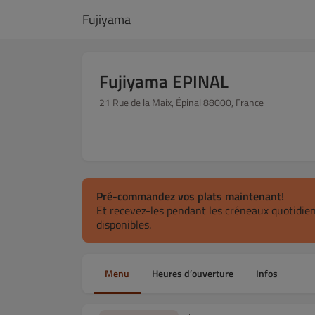
Fujiyama
Fujiyama EPINAL
21 Rue de la Maix, Épinal 88000, France
Pré-commandez vos plats maintenant!
Et recevez-les pendant les créneaux quotidie
disponibles.
Menu
Heures d’ouverture
Infos